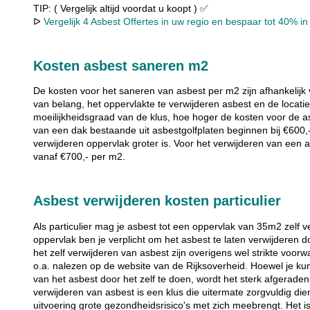
TIP: ( Vergelijk altijd voordat u koopt ) ✅
ᐅ
Vergelijk 4 Asbest Offertes in uw regio en bespaar tot 40% in 
Kosten asbest saneren m2
De kosten voor het saneren van asbest per m2 zijn afhankelijk 
van belang, het oppervlakte te verwijderen asbest en de locati
moeilijkheidsgraad van de klus, hoe hoger de kosten voor de a
van een dak bestaande uit asbestgolfplaten beginnen bij €600,
verwijderen oppervlak groter is. Voor het verwijderen van een
vanaf €700,- per m2.
Asbest verwijderen kosten particulier
Als particulier mag je asbest tot een oppervlak van 35m2 zelf 
oppervlak ben je verplicht om het asbest te laten verwijderen d
het zelf verwijderen van asbest zijn overigens wel strikte vo
o.a. nalezen op de website van de Rijksoverheid. Hoewel je ku
van het asbest door het zelf te doen, wordt het sterk afgeraden
verwijderen van asbest is een klus die uitermate zorgvuldig die
uitvoering grote gezondheidsrisico's met zich meebrengt. Het 