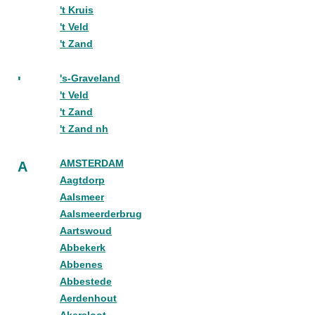
't Kruis
't Veld
't Zand
's-Graveland
'
't Veld
't Zand
't Zand nh
AMSTERDAM
A
Aagtdorp
Aalsmeer
Aalsmeerderbrug
Aartswoud
Abbekerk
Abbenes
Abbestede
Aerdenhout