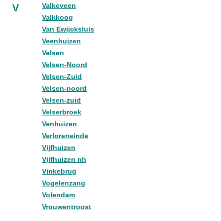
Valkeveen
V
Valkkoog
Van Ewijcksluis
Veenhuizen
Velsen
Velsen-Noord
Velsen-Zuid
Velsen-noord
Velsen-zuid
Velserbroek
Venhuizen
Verloreneinde
Vijfhuizen
Vijfhuizen nh
Vinkebrug
Vogelenzang
Volendam
Vrouwentroost