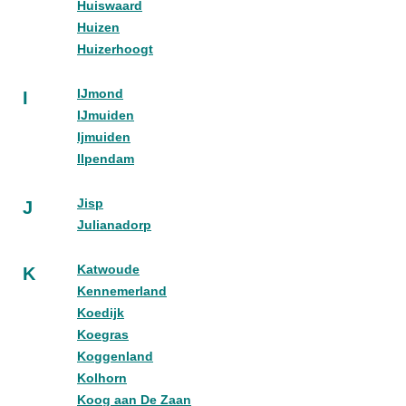
Huiswaard
Huizen
Huizerhoogt
IJmond
I
IJmuiden
Ijmuiden
Ilpendam
Jisp
J
Julianadorp
Katwoude
K
Kennemerland
Koedijk
Koegras
Koggenland
Kolhorn
Koog aan De Zaan