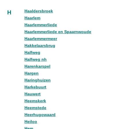
Haaldersbroek
H
Haarlem
Haarlemmerliede
Haarlemmerliede en Spaarnwoude
Haarlemmermeer
Hakkelaarsbrug
Halfweg
Halfweg nh
Harenkarspel
Hargen
Haringhuizen
Harkebuurt
Hauwert
Heemskerk
Heemstede
Heerhugowaard
Heiloo
Hem