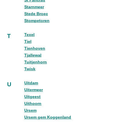
St Pancras
Starnmeer
Stede Broec
Stompetoren
Texel
T
Tiel
Tienhoven
Tjallewal
Tuitjenhorn
Twisk
Uitdam
U
Uitermeer
Uitgeest
Uithoorn
Ursem
Ursem gem Koggenland