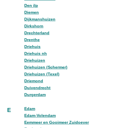
Den ilp
Diemen
Dijkmanshuizen
Dirkshorn
Drechterland
Drenthe
Driehuis
Driehuis nh
Driehuizen
Driehuizen (Schermer)
Driehuizen (Texel)
Driemond
Duivendrecht
Durgerdam
Edam
E
Edam-Volendam
Eemmeer en Gooimeer Zuidoever