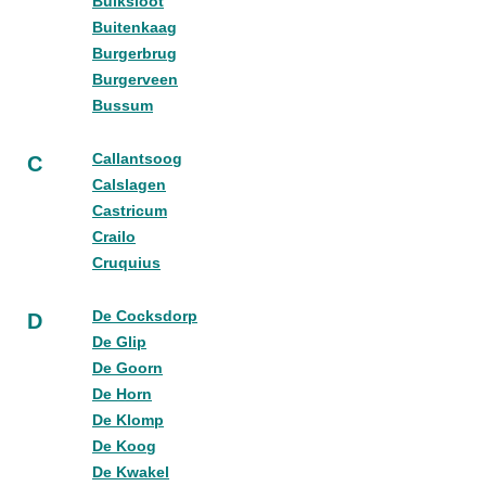
Buiksloot
Buitenkaag
Burgerbrug
Burgerveen
Bussum
Callantsoog
C
Calslagen
Castricum
Crailo
Cruquius
De Cocksdorp
D
De Glip
De Goorn
De Horn
De Klomp
De Koog
De Kwakel