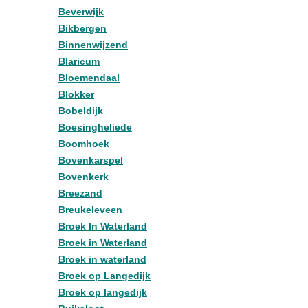
Beverwijk
Bikbergen
Binnenwijzend
Blaricum
Bloemendaal
Blokker
Bobeldijk
Boesingheliede
Boomhoek
Bovenkarspel
Bovenkerk
Breezand
Breukeleveen
Broek In Waterland
Broek in Waterland
Broek in waterland
Broek op Langedijk
Broek op langedijk