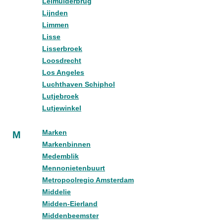
Leimuiderbrug
Lijnden
Limmen
Lisse
Lisserbroek
Loosdrecht
Los Angeles
Luchthaven Schiphol
Lutjebroek
Lutjewinkel
Marken
M
Markenbinnen
Medemblik
Mennonietenbuurt
Metropoolregio Amsterdam
Middelie
Midden-Eierland
Middenbeemster