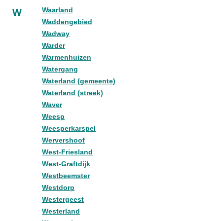
Waarland
W
Waddengebied
Wadway
Warder
Warmenhuizen
Watergang
Waterland (gemeente)
Waterland (streek)
Waver
Weesp
Weesperkarspel
Wervershoof
West-Friesland
West-Graftdijk
Westbeemster
Westdorp
Westergeest
Westerland