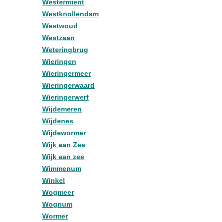
Westermient
Westknollendam
Westwoud
Westzaan
Weteringbrug
Wieringen
Wieringermeer
Wieringerwaard
Wieringerwerf
Wijdemeren
Wijdenes
Wijdewormer
Wijk aan Zee
Wijk aan zee
Wimmenum
Winkel
Wogmeer
Wognum
Wormer