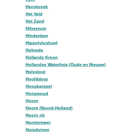
Hensbroek
Het Veld
Het Zand
Hilversum
Hinderdam
Hippolytushoef
Hobrede
Hollands Kroon
Hollandse Waterlinie (Oude en Nieuwe)
Holysloot
Hoofddorp
Hoogkarspel
Hoogwoud
Hoorn
Hoorn (Noord-Holland)
Hoorn nh
Horstermeer
Huisduinen