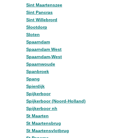
Sint Maartenszee
Sint Pancras
Sint Willebrord
Slootdorp
Sloten
Spaarndam
Spaarndam West
Spaarndam-West
Spaarnwoude
Spanbroek
Spang
Spierdijk
Spijkerboor
Spijkerboor (Noord-Holland)
Spijkerboor nh
St Maarten
St Maartensbrug
St Maartensvlotbrug