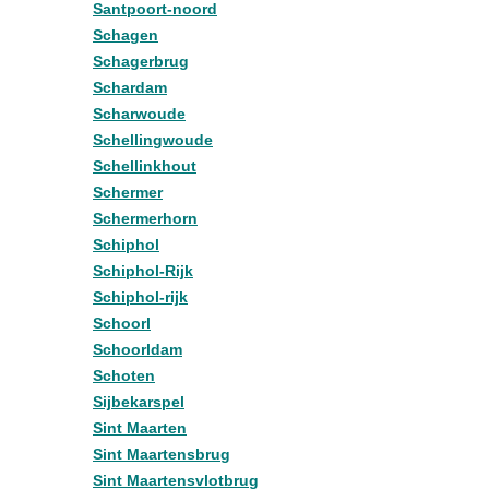
Santpoort-noord
Schagen
Schagerbrug
Schardam
Scharwoude
Schellingwoude
Schellinkhout
Schermer
Schermerhorn
Schiphol
Schiphol-Rijk
Schiphol-rijk
Schoorl
Schoorldam
Schoten
Sijbekarspel
Sint Maarten
Sint Maartensbrug
Sint Maartensvlotbrug