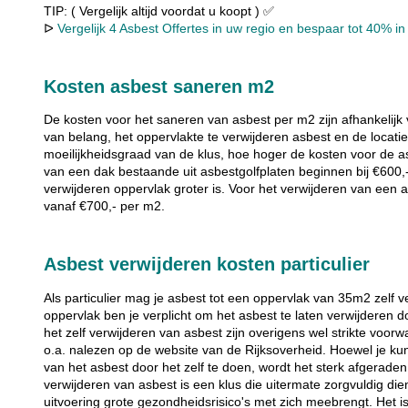
TIP: ( Vergelijk altijd voordat u koopt ) ✅
ᐅ
Vergelijk 4 Asbest Offertes in uw regio en bespaar tot 40% in 
Kosten asbest saneren m2
De kosten voor het saneren van asbest per m2 zijn afhankelijk 
van belang, het oppervlakte te verwijderen asbest en de locati
moeilijkheidsgraad van de klus, hoe hoger de kosten voor de a
van een dak bestaande uit asbestgolfplaten beginnen bij €600,
verwijderen oppervlak groter is. Voor het verwijderen van een
vanaf €700,- per m2.
Asbest verwijderen kosten particulier
Als particulier mag je asbest tot een oppervlak van 35m2 zelf 
oppervlak ben je verplicht om het asbest te laten verwijderen d
het zelf verwijderen van asbest zijn overigens wel strikte vo
o.a. nalezen op de website van de Rijksoverheid. Hoewel je ku
van het asbest door het zelf te doen, wordt het sterk afgeraden
verwijderen van asbest is een klus die uitermate zorgvuldig die
uitvoering grote gezondheidsrisico's met zich meebrengt. Het 