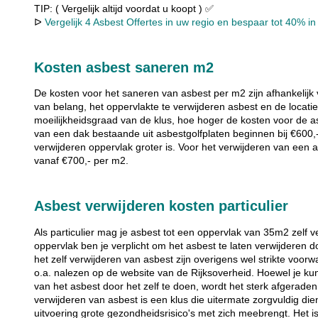
TIP: ( Vergelijk altijd voordat u koopt ) ✅
ᐅ
Vergelijk 4 Asbest Offertes in uw regio en bespaar tot 40% in 
Kosten asbest saneren m2
De kosten voor het saneren van asbest per m2 zijn afhankelijk 
van belang, het oppervlakte te verwijderen asbest en de locati
moeilijkheidsgraad van de klus, hoe hoger de kosten voor de a
van een dak bestaande uit asbestgolfplaten beginnen bij €600,
verwijderen oppervlak groter is. Voor het verwijderen van een
vanaf €700,- per m2.
Asbest verwijderen kosten particulier
Als particulier mag je asbest tot een oppervlak van 35m2 zelf 
oppervlak ben je verplicht om het asbest te laten verwijderen d
het zelf verwijderen van asbest zijn overigens wel strikte vo
o.a. nalezen op de website van de Rijksoverheid. Hoewel je ku
van het asbest door het zelf te doen, wordt het sterk afgeraden
verwijderen van asbest is een klus die uitermate zorgvuldig die
uitvoering grote gezondheidsrisico's met zich meebrengt. Het 