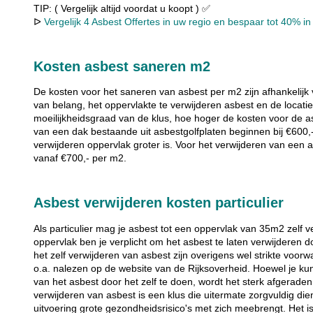
TIP: ( Vergelijk altijd voordat u koopt ) ✅
ᐅ
Vergelijk 4 Asbest Offertes in uw regio en bespaar tot 40% in 
Kosten asbest saneren m2
De kosten voor het saneren van asbest per m2 zijn afhankelijk 
van belang, het oppervlakte te verwijderen asbest en de locati
moeilijkheidsgraad van de klus, hoe hoger de kosten voor de a
van een dak bestaande uit asbestgolfplaten beginnen bij €600,
verwijderen oppervlak groter is. Voor het verwijderen van een
vanaf €700,- per m2.
Asbest verwijderen kosten particulier
Als particulier mag je asbest tot een oppervlak van 35m2 zelf 
oppervlak ben je verplicht om het asbest te laten verwijderen d
het zelf verwijderen van asbest zijn overigens wel strikte vo
o.a. nalezen op de website van de Rijksoverheid. Hoewel je ku
van het asbest door het zelf te doen, wordt het sterk afgeraden
verwijderen van asbest is een klus die uitermate zorgvuldig die
uitvoering grote gezondheidsrisico's met zich meebrengt. Het 